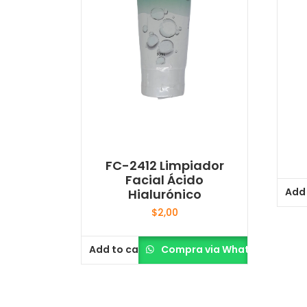
FC-2412 Limpiador
Facial Ácido
Add 
Hialurónico
$
2,00
Add to cart
Compra via Whatsapp