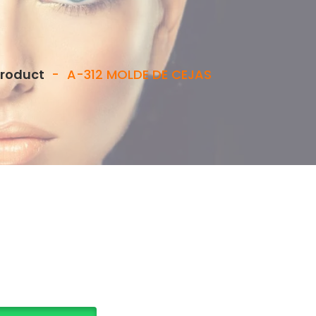
roduct
-
A-312 MOLDE DE CEJAS