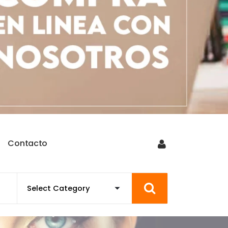
C
o
n
t
a
c
t
o