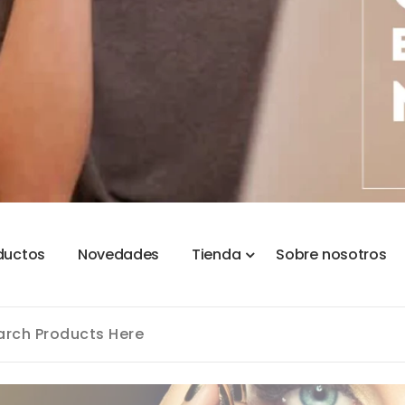
d
u
c
t
o
s
N
o
v
e
d
a
d
e
s
T
i
e
n
d
a
S
o
b
r
e
n
o
s
o
t
r
o
s