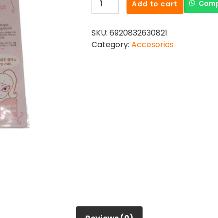
Comp
Add to cart
312
MOLDE
SKU:
6920832630821
DE
Category:
Accesorios
CEJAS
quantity